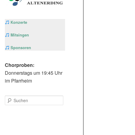
Konzerte
Mitsingen
Sponsoren
Chorproben:
Donnerstags um 19:45 Uhr
im Pfarrheim
S
u
c
h
e