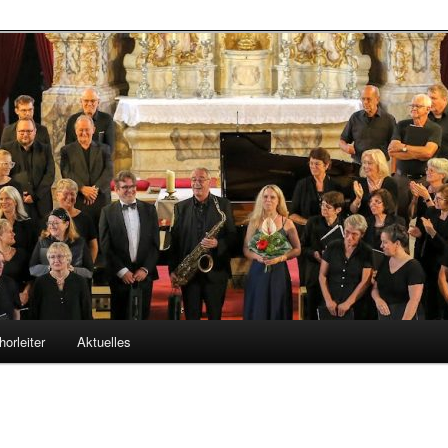
haft Altenerding
horleiter
Aktuelles